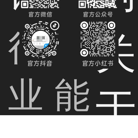
行
智
关
业
能
于