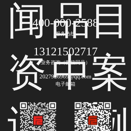
闻
品
目
400-000-2588
服务热线
13121502717
资
中
案
业务咨询（微信同号）
2027926969@qq.com
电子邮箱
讯
心
例