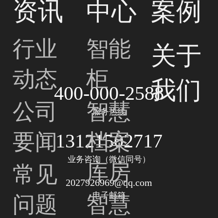
资讯
中心
案例
行业
智能
关于
动态
柜
我们
400-000-2588
公司
智慧
服务热线
要闻
档案
13121502717
业务咨询（微信同号）
库房
常见
2027926969@qq.com
电子邮箱
问题
智慧